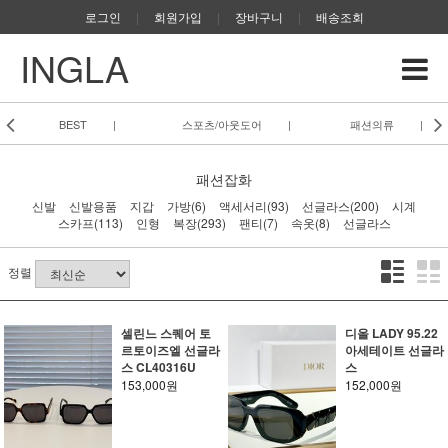
로그인
|
회원가입
|
장바구니
|
배송조회
INGLA
BEST
|
스포츠/아웃도어
|
패션의류
|
패션잡화
신발
신발용품
지갑
가방(6)
액세서리(93)
선글라스(200)
시계
스카프(113)
인형
복장(293)
팬티(7)
속옷(8)
선글라스
정렬
셀린느 스퀘어 토
디올 LADY 95.22
르토이즈엘 선글라
아세테이트 선글라
스 CL40316U
스
153,000원
152,000원