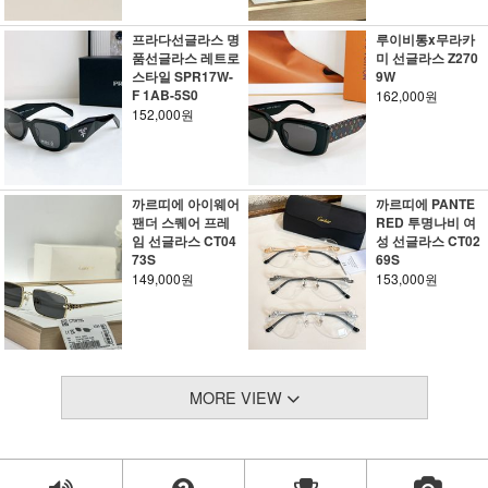
프라다선글라스 명
루이비통x무라카
품선글라스 레트로
미 선글라스 Z270
스타일 SPR17W-
9W
F 1AB-5S0
162,000원
152,000원
까르띠에 아이웨어
까르띠에 PANTE
팬더 스퀘어 프레
RED 투명나비 여
임 선글라스 CT04
성 선글라스 CT02
73S
69S
149,000원
153,000원
MORE VIEW