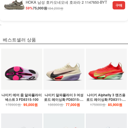
HOKA 남성 호카오네오네 호파라 2 1147650-BYT
구매
59%
75,000원
184,200원
、
베스트셀러 상품
나이키 에어 줌 알파플라이
나이키 알파플라이 3 여성
나이키 Alphafly 3 맨즈용
넥스트 3 FD8315-100
로드 레이싱화 FD8315-10
로드 레이싱화 FD8311-60
1
0
178900원
95,000원
186900원
77,000원
175900원
85,900원