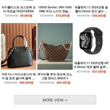
타이틀리스트 보스턴백 코
1000X Series | WH-1000
애플워치 11 2025년형 셀
어 에센셜 TA22CEBBK
XM6 무선 노이즈 캔슬링
룰러 42mm 로즈 골드 알
헤드폰
루미늄, 라이트 블러시 스
158000원
59,900원
619000원
519,000원
749000원
549,000원
포츠 밴드 (M/L) MF8F4K
H/A
애플워치 11 2025년형 GP
S 46mm 제트 블랙 알루미
늄, 블랙 스포츠 밴드 (S/M)
607050원
507,050원
구찌 미니 마이크로시마 레
루이비통 루프 호보백 모노
MEUW4KH/A
더 돔 토트 숄더백 블랙 44
그램 캔버스 M46311
9654 BMJ1G 1000
789000원
389,000원
1865450원
465,450원
MORE VIEW