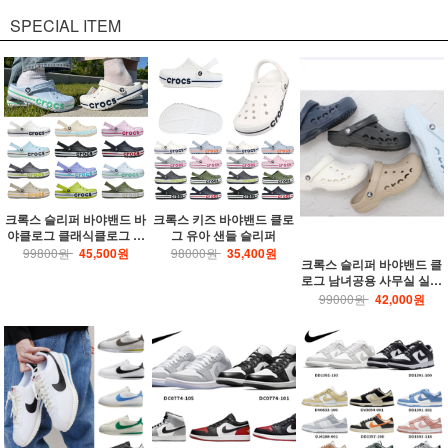
SPECIAL ITEM
크록스 슬리퍼 바야밴드 바
크록스 키즈 바야밴드 클로
야클로그 클래식클로그 크
그 유아 샌들 슬리퍼
록밴드 샌들
99800원
45,500원
98000원
35,400원
크록스 슬리퍼 바야밴드 클
로그 남녀공용 사무실 실내
화
99000원
42,000원