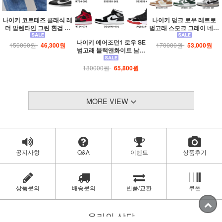
나이키 코르테즈 클래식 레
나이키 덩크 로우 레트로
더 발렌타인 그린 흰검 검
범고래 스모크 그레이 네이
흰 흰빨 화이트 블랙 네이
비 블랙 포그 운동화 스니
나이키 에어조던1 로우 SE
비 까치 남녀 공용 캐주얼
커즈 DD1391-100 DD139
150000원
46,300원
170000원
53,000원
범고래 블랙앤화이트 남성
운동화
1-103 DD1391-101
여성 농구화 조던신발 DC0
774-105 553558-066 553
180000원
65,800원
558-161 DC0774-101
MORE VIEW
공지사항
Q&A
이벤트
상품후기
상품문의
배송문의
반품/교환
쿠폰
온라인 상담