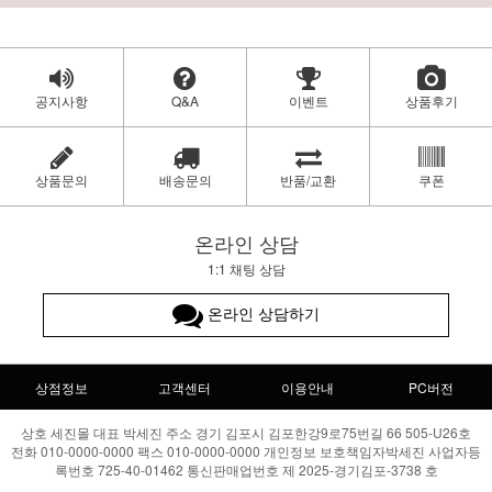
공지사항
Q&A
이벤트
상품후기
상품문의
배송문의
반품/교환
쿠폰
온라인 상담
1:1 채팅 상담
온라인 상담하기
상점정보
고객센터
이용안내
PC버전
상호 세진몰 대표 박세진 주소 경기 김포시 김포한강9로75번길 66 505-U26호
전화 010-0000-0000 팩스 010-0000-0000 개인정보 보호책임자박세진 사업자등
록번호 725-40-01462 통신판매업번호 제 2025-경기김포-3738 호