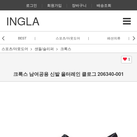
로그인
|
회원가입
|
장바구니
|
배송조회
INGLA
BEST
|
스포츠/아웃도어
|
패션의류
|
스포츠/아웃도어
샌들/슬리퍼
크록스
1
크록스 남여공용 신발 올터레인 클로그 206340-001