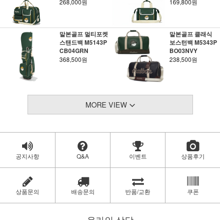
268,000원
169,800원
말본골프 멀티포켓
말본골프 클래식
스탠드백 M5143P
보스턴백 M5343P
CB04GRN
BO03NVY
368,500원
238,500원
MORE VIEW
공지사항
Q&A
이벤트
상품후기
상품문의
배송문의
반품/교환
쿠폰
온라인 상담