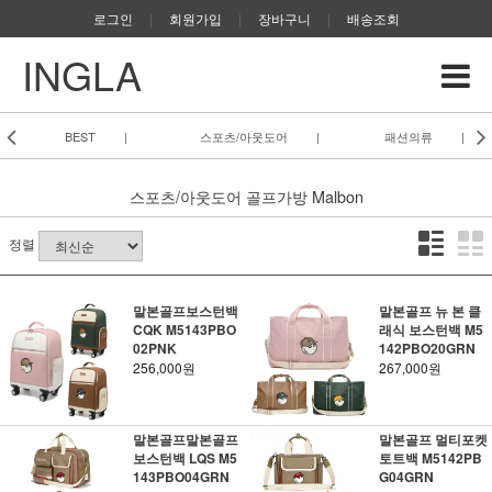
로그인
|
회원가입
|
장바구니
|
배송조회
INGLA
BEST
|
스포츠/아웃도어
|
패션의류
|
스포츠/아웃도어
골프가방
Malbon
정렬
말본골프보스턴백
말본골프 뉴 본 클
CQK M5143PBO
래식 보스턴백 M5
02PNK
142PBO20GRN
256,000원
267,000원
말본골프말본골프
말본골프 멀티포켓
보스턴백 LQS M5
토트백 M5142PB
143PBO04GRN
G04GRN