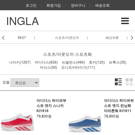
로그인
|
회원가입
|
장바구니
|
배송조회
INGLA
BEST
|
스포츠/아웃도어
|
패션의류
|
스포츠/아웃도어
스포츠화
나이키(1267)
아디다스(656)
뉴발란스(490)
호카(120)
브룩스(35)
아식스(50)
오니츠카타이거(111)
정렬
아디다스 하이퍼부
아디다스 하이퍼부
스트 엣지 스니커
스트 엣지 런닝화
KI1916
마라톤화 KI1911
79,800원
78,800원