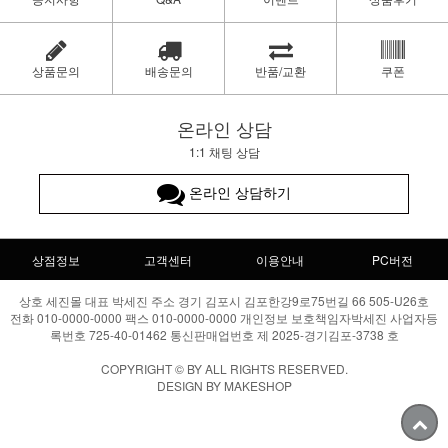
상품문의
배송문의
반품/교환
쿠폰
온라인 상담
1:1 채팅 상담
온라인 상담하기
상점정보
고객센터
이용안내
PC버전
상호 세진몰 대표 박세진 주소 경기 김포시 김포한강9로75번길 66 505-U26호
전화 010-0000-0000 팩스 010-0000-0000 개인정보 보호책임자박세진 사업자등
록번호 725-40-01462 통신판매업번호 제 2025-경기김포-3738 호
COPYRIGHT © BY ALL RIGHTS RESERVED.
DESIGN BY MAKESHOP