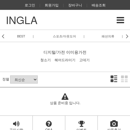
로그인
|
회원가입
|
장바구니
|
배송조회
INGLA
BEST
|
스포츠/아웃도어
|
패션의류
|
디지털/가전
이미용가전
청소기
헤어드라이기
고데기
정렬
상품 준비중 입니다.
공지사항
Q&A
이벤트
상품후기