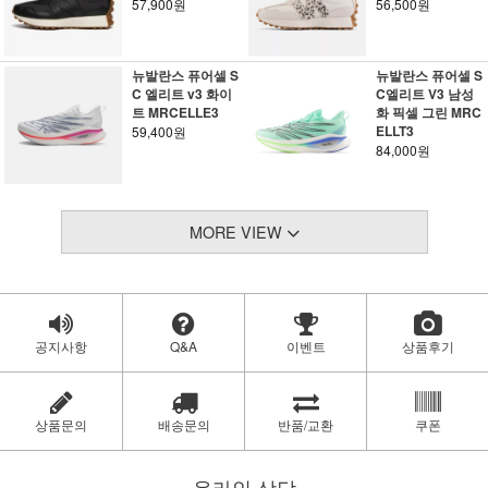
57,900원
56,500원
뉴발란스 퓨어셀 S
뉴발란스 퓨어셀 S
C 엘리트 v3 화이
C엘리트 V3 남성
트 MRCELLE3
화 픽셀 그린 MRC
ELLT3
59,400원
84,000원
MORE VIEW
공지사항
Q&A
이벤트
상품후기
상품문의
배송문의
반품/교환
쿠폰
온라인 상담