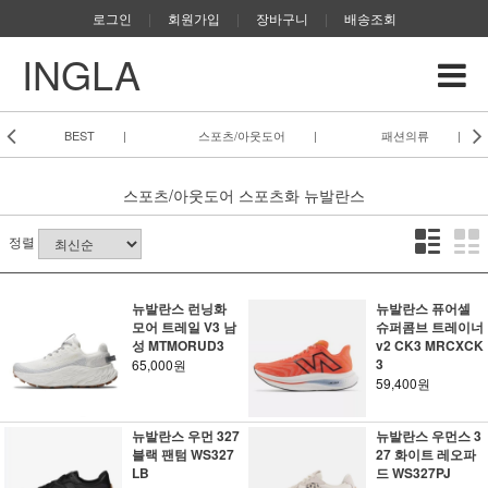
로그인
|
회원가입
|
장바구니
|
배송조회
INGLA
BEST
|
스포츠/아웃도어
|
패션의류
|
스포츠/아웃도어
스포츠화
뉴발란스
정렬
뉴발란스 런닝화
뉴발란스 퓨어셀
모어 트레일 V3 남
슈퍼콤브 트레이너
성 MTMORUD3
v2 CK3 MRCXCK
3
65,000원
59,400원
뉴발란스 우먼 327
뉴발란스 우먼스 3
블랙 팬텀 WS327
27 화이트 레오파
LB
드 WS327PJ