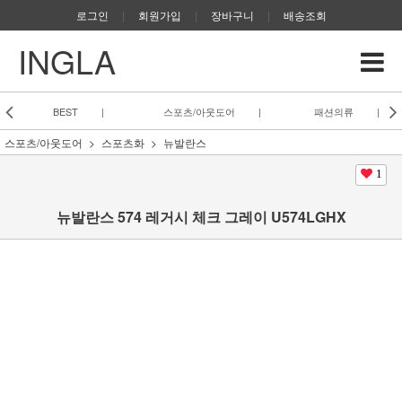
로그인
|
회원가입
|
장바구니
|
배송조회
INGLA
BEST
|
스포츠/아웃도어
|
패션의류
|
스포츠/아웃도어
스포츠화
뉴발란스
1
뉴발란스 574 레거시 체크 그레이 U574LGHX