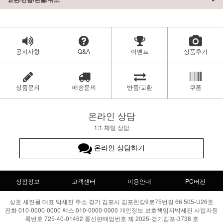
공지사항
Q&A
이벤트
상품후기
상품문의
배송문의
반품/교환
쿠폰
온라인 상담
1:1 채팅 상담
온라인 상담하기
상점정보
고객센터
이용안내
PC버전
상호 세진몰 대표 박세진 주소 경기 김포시 김포한강9로75번길 66 505-U26호
전화 010-0000-0000 팩스 010-0000-0000 개인정보 보호책임자박세진 사업자등
록번호 725-40-01462 통신판매업번호 제 2025-경기김포-3738 호